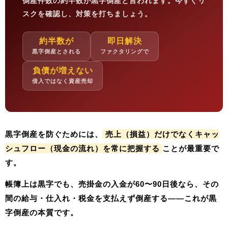
倒産件数の
約半数が黒字倒産
と言われます。今すぐリ
スクを確認し、対策を打ちましょう。
約半数が
即日解決
黒字倒産とされる
ファクタリングで
負債が増えない
借入ではなく資産売却
黒字倒産を防ぐためには、
売上（損益）だけでなくキャッ
シュフロー（現金の流れ）を常に把握する
ことが最重要で
す。
帳簿上は黒字でも、売掛金の入金が60〜90日後なら、その
間の給与・仕入れ・税金を支払えず倒産する——これが黒
字倒産の本質です。