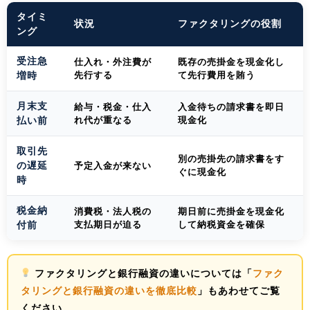
タイミ
状況
ファクタリングの役割
ング
受注急
仕入れ・外注費が
既存の売掛金を現金化し
増時
先行する
て先行費用を賄う
月末支
給与・税金・仕入
入金待ちの請求書を即日
払い前
れ代が重なる
現金化
取引先
別の売掛先の請求書をす
の遅延
予定入金が来ない
ぐに現金化
時
税金納
消費税・法人税の
期日前に売掛金を現金化
付前
支払期日が迫る
して納税資金を確保
ファクタリングと銀行融資の違いについては「
ファク
タリングと銀行融資の違いを徹底比較
」もあわせてご覧
ください。