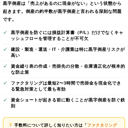
黒字倒産は「売上があるのに現金がない」という状態から
起きます。倒産の約半数が黒字倒産と言われる深刻な問題
です。
✓
黒字倒産を防ぐには
損益計算書（P/L）だけでなくキャ
ッシュフローを管理
することが不可欠
✓
建設・製造・運送・IT・介護業は特に
黒字倒産リスクが
高い
✓
資金繰り表の作成・売掛先の分散・在庫適正化が
根本的
な防止策
✓
ファクタリングは
最短2〜3時間で売掛金を現金化
でき
る緊急対策として最も有効
✓
資金ショートが起きる前に動く
ことが黒字倒産を防ぐ鉄
則
手数料について詳しく知りたい方は「
ファクタリング