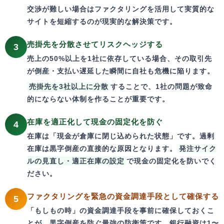
交渉が難しい場合はファクタリングを活用して実質的な
サイトを短縮するのが現実的な解決策です。
売掛先を分散させてリスクヘッジする
3
売上の50%以上を1社に依存している場合、その取引先
が倒産・支払い遅延した瞬間に自社も危機に陥ります。
売掛先を3社以上に分散
することで、1社の問題が致命
的にならない体制を作ることが重要です。
在庫を適正化して現金の固定化を防ぐ
4
在庫は「現金が倉庫に閉じ込められた状態」です。過剰
在庫は黒字倒産の直接的な原因となります。
発注サイク
ルの見直し・適正在庫の設定
で現金の固定化を防いでく
ださい。
ファクタリングを緊急の資金調達手段として確保する
5
「もしもの時」の資金調達手段を事前に確保しておくこ
とが、黒字倒産を防ぐ最強の防衛策です。
銀行融資は1〜