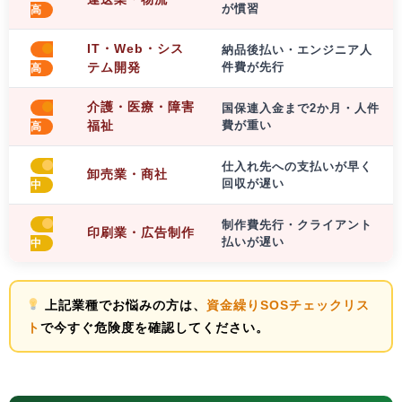
が慣習
高
IT・Web・シス
納品後払い・エンジニア人
テム開発
件費が先行
高
介護・医療・障害
国保連入金まで2か月・人件
福祉
費が重い
高
仕入れ先への支払いが早く
卸売業・商社
回収が遅い
中
制作費先行・クライアント
印刷業・広告制作
払いが遅い
中
上記業種でお悩みの方は、
資金繰りSOSチェックリス
ト
で今すぐ危険度を確認してください。