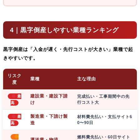
4｜黒字倒産しやすい業種ランキング
黒字倒産は「入金が遅く・先行コストが大きい」業種で起
きやすいです。
リスク
業種
主な理由
度
建設業・建設下請
最
完成払い・工事期間中の先
け
行コスト大
高
製造業・下請け製
最
材料費先払い・支払サイト6
造
0〜90日
高
燃料費先払い・60日サイト
運送業・物流