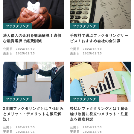
ファクタリング
ファクタリング
法人借入の金利を徹底解説！適切
手数料で選ぶファクタリングサー
な融資選択で経費削減
ビス！おすすめ会社の全知識
公開日
2024/12/12
公開日
2024/12/10
更新日
2025/01/15
更新日
2025/01/15
ファクタリング
ファクタリング
2者間ファクタリングとは？仕組み
後払いファクタリングとは？資金
とメリット・デメリットを徹底解
繰り改善に役立つメリット・注意
説！
点を徹底解説
公開日
2024/12/05
公開日
2024/12/03
更新日
2024/12/26
更新日
2024/12/05