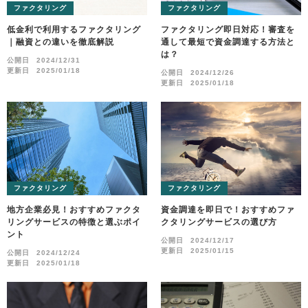
ファクタリング
ファクタリング
低金利で利用するファクタリング
ファクタリング即日対応！審査を
｜融資との違いを徹底解説
通して最短で資金調達する方法と
は？
公開日
2024/12/31
更新日
2025/01/18
公開日
2024/12/26
更新日
2025/01/18
ファクタリング
ファクタリング
地方企業必見！おすすめファクタ
資金調達を即日で！おすすめファ
リングサービスの特徴と選ぶポイ
クタリングサービスの選び方
ント
公開日
2024/12/17
更新日
2025/01/15
公開日
2024/12/24
更新日
2025/01/18