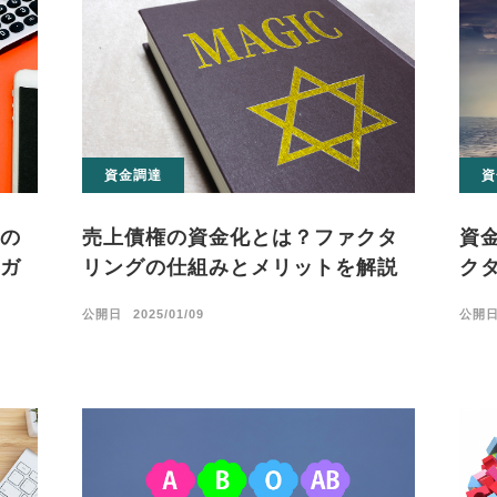
資金調達
資
の
売上債権の資金化とは？ファクタ
資
ガ
リングの仕組みとメリットを解説
ク
公開日
2025/01/09
公開