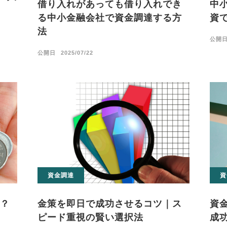
借り入れがあっても借り入れでき
中
る中小金融会社で資金調達する方
資
法
公開
公開日
2025/07/22
資
資金調達
資
？
金策を即日で成功させるコツ｜ス
成
ピード重視の賢い選択法