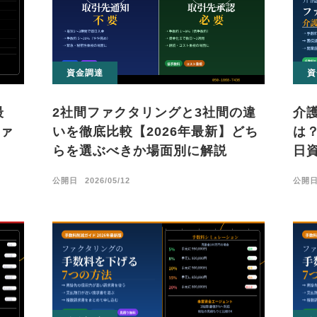
資金調達
資
最
2社間ファクタリングと3社間の違
介
ァ
いを徹底比較【2026年最新】どち
は
らを選ぶべきか場面別に解説
日
公開日
2026/05/12
公開