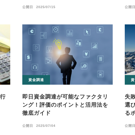
公開
公開日
2025/07/15
資金調達
資
行
即日資金調達が可能なファクタリ
失
ング！評価のポイントと活用法を
選
徹底ガイド
る
公開日
2025/07/04
公開