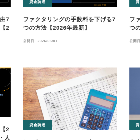
資金調達
資
由7
ファクタリングの手数料を下げる7
フ
【2
つの方法【2026年最新】
つの
公開日
2026/05/01
公開
資金調達
資
【2
・人