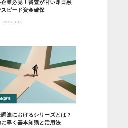
小企業必見！審査が甘い即日融
でスピード資金確保
日
2025/07/18
金調達
金調達におけるシリーズとは？
功に導く基本知識と活用法