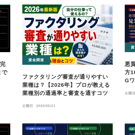
資
資金調達
完
悪
まで
方1
ファクタリング審査が通りやすい
G
業種は？【2026年】プロが教える
業種別の通過率と審査を通すコツ
公開
公開日
2026/05/21