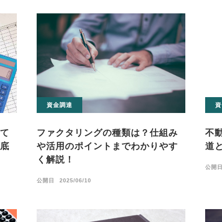
資金調達
資
て
ファクタリングの種類は？仕組み
不
底
や活用のポイントまでわかりやす
道
く解説！
公開
公開日
2025/06/10