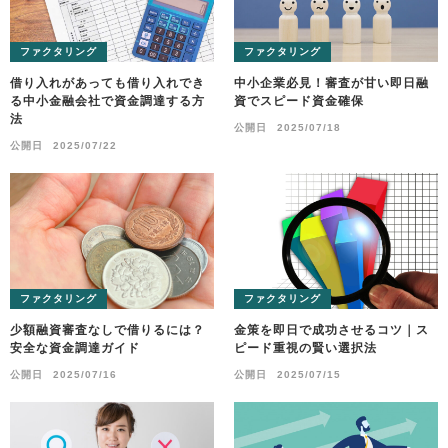
ファクタリング
ファクタリング
借り入れがあっても借り入れでき
中小企業必見！審査が甘い即日融
る中小金融会社で資金調達する方
資でスピード資金確保
法
公開日
2025/07/18
公開日
2025/07/22
ファクタリング
ファクタリング
少額融資審査なしで借りるには？
金策を即日で成功させるコツ｜ス
安全な資金調達ガイド
ピード重視の賢い選択法
公開日
2025/07/16
公開日
2025/07/15