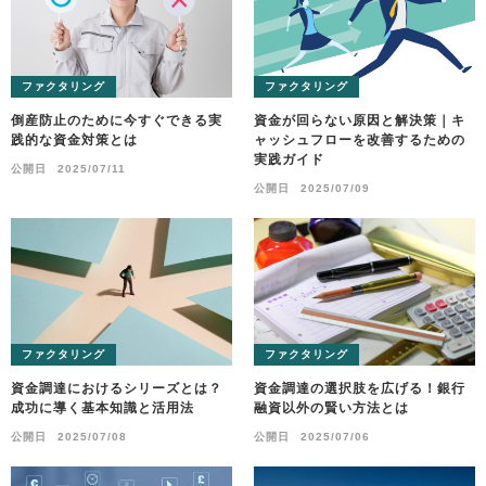
ファクタリング
ファクタリング
倒産防止のために今すぐできる実
資金が回らない原因と解決策｜キ
践的な資金対策とは
ャッシュフローを改善するための
実践ガイド
公開日
2025/07/11
公開日
2025/07/09
ファクタリング
ファクタリング
資金調達におけるシリーズとは？
資金調達の選択肢を広げる！銀行
成功に導く基本知識と活用法
融資以外の賢い方法とは
公開日
2025/07/08
公開日
2025/07/06