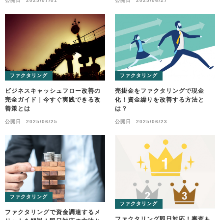
公開日
2025/07/01
公開日
2025/06/27
ファクタリング
ファクタリング
ビジネスキャッシュフロー改善の
売掛金をファクタリングで現金
完全ガイド｜今すぐ実践できる改
化！資金繰りを改善する方法と
善策とは
は？
公開日
2025/06/25
公開日
2025/06/23
ファクタリング
ファクタリング
ファクタリングで資金調達するメ
ファクタリング即日対応！審査も