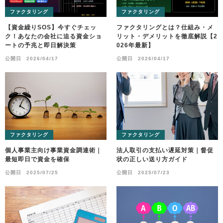
ファクタリング
ファクタリング
【資金繰りSOS】今すぐチェッ
ファクタリングとは？仕組み・メ
ク！あなたの会社に迫る資金ショ
リット・デメリットを徹底解説【2
ートの予兆と即日解決策
026年最新】
公開日
2026/04/17
公開日
2026/04/17
ファクタリング
ファクタリング
個人事業主向け事業資金調達術｜
法人取引の支払い遅延対策｜督促
最短即日で資金を確保
状の正しい送り方ガイド
公開日
2025/07/25
公開日
2025/07/23