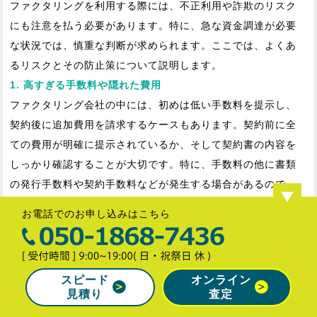
ファクタリングを利用する際には、不正利用や詐欺のリスク
にも注意を払う必要があります。特に、急な資金調達が必要
な状況では、慎重な判断が求められます。ここでは、よくあ
るリスクとその防止策について説明します。
1. 高すぎる手数料や隠れた費用
ファクタリング会社の中には、初めは低い手数料を提示し、
契約後に追加費用を請求するケースもあります。契約前に全
ての費用が明確に提示されているか、そして契約書の内容を
しっかり確認することが大切です。特に、手数料の他に書類
の発行手数料や契約手数料などが発生する場合があるので、
事前に把握しておくことが重要です。
お電話でのお申し込みはこちら
2. 信頼性の低いファクタリング会社
ファクタリング業界には、多くの事業者が存在しますが、中
スピード
オンライン
には信頼性の低い会社もあります。審査の過程が不透明だっ
見積り
査定
たり、過度に高い手数料を課す業者には注意が必要です。契