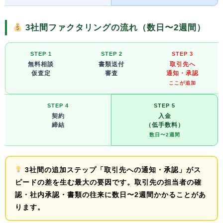
3社間ファクタリングの流れ（数日〜2週間）
STEP 1
STEP 2
STEP 3
無料相談
書類送付
取引先へ
仮査定
審査
通知・承認
ここが追加
STEP 4
STEP 5
契約
入金
締結
（低手数料）
数日〜2週間
3社間の追加ステップ「取引先への通知・承認」
がス
ピードの差を生む最大の要因です。取引先の担当者の確
認・社内承認・書類の往来に数日〜2週間かかることがあ
ります。