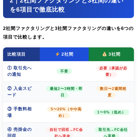
2｜2社間ファクタリングと3社間の違い
を6項目で徹底比較
2社間ファクタリングと3社間ファクタリングの違いを6つの
項目で比較します。
比較項目
2社間
3社間
① 取引先へ
必要（承認が必
不要
の通知
要）
② 入金スピ
最短2〜3時間・即
数日〜2週間程
ード
日
度
③ 手数料相
5〜20%（やや高
1〜9%（低め）
場
め）
④ 売掛金の
自社で回収→FC会
取引先→FC会社
回収
社へ送金
へ直接