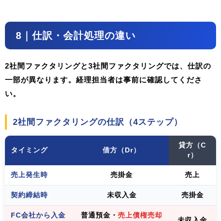
8｜仕訳・会計処理の違い
2社間ファクタリングと3社間ファクタリングでは、仕訳の
一部が異なります。経理担当者は事前に確認してくださ
い。
2社間ファクタリングの仕訳（4ステップ）
貸方（C
タイミング
借方（Dr）
r）
売上発生時
売掛金
売上
契約締結時
未収入金
売掛金
FC会社から入金
普通預金・
売上債権売却
未収入金