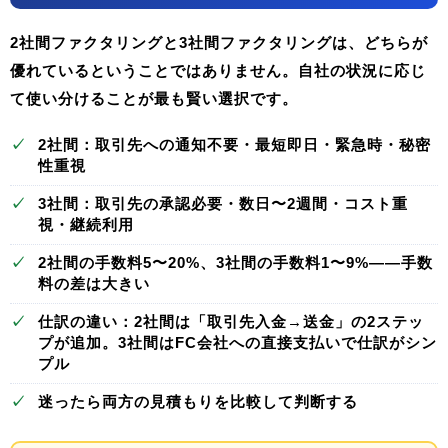
2社間ファクタリングと3社間ファクタリングは、どちらが
優れているということではありません。
自社の状況に応じ
て使い分けることが最も賢い選択
です。
✓
2社間
：取引先への通知不要・最短即日・緊急時・秘密
性重視
✓
3社間
：取引先の承認必要・数日〜2週間・コスト重
視・継続利用
✓
2社間の手数料5〜20%、3社間の手数料1〜9%——
手数
料の差は大きい
✓
仕訳の違い：2社間は「取引先入金→送金」の2ステッ
プが追加。3社間は
FC会社への直接支払いで仕訳がシン
プル
✓
迷ったら
両方の見積もりを比較
して判断する