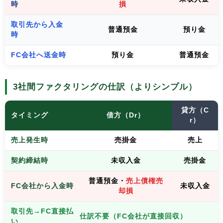
時
損
取引先から入金
普通預金
預り金
時
FC会社へ送金時
預り金
普通預金
3社間ファクタリングの仕訳（よりシンプル）
貸方（C
タイミング
借方（Dr）
r）
売上発生時
売掛金
売上
契約締結時
未収入金
売掛金
普通預金・
売上債権売
FC会社から入金時
未収入金
却損
取引先→FC直接払
仕訳不要（FC会社が直接回収）
い