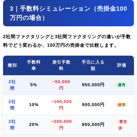
3｜手数料シミュレーション（売掛金100
万円の場合）
2社間ファクタリングと3社間ファクタリングの違いが手数
料でどう変わるか、100万円の売掛金で比較します。
手数料
差引手数
手元に入る
種別
評価
率
料
額
2社
−50,000
5%
950,000円
優秀
間
円
2社
−100,000
10%
900,000円
標準
間
円
2社
−200,000
要交
20%
800,000円
間
円
渉