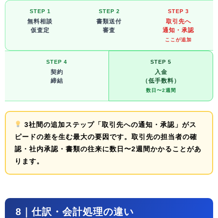
STEP 1
STEP 2
STEP 3
無料相談
書類送付
取引先へ
仮査定
審査
通知・承認
ここが追加
STEP 4
STEP 5
契約
入金
締結
（低手数料）
数日〜2週間
3社間の追加ステップ「取引先への通知・承認」
がス
ピードの差を生む最大の要因です。取引先の担当者の確
認・社内承認・書類の往来に数日〜2週間かかることがあ
ります。
8｜仕訳・会計処理の違い