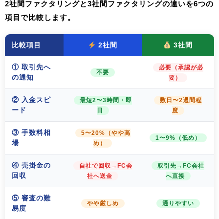
2社間ファクタリングと3社間ファクタリングの違いを6つの
項目で比較します。
比較項目
2社間
3社間
① 取引先へ
必要（承認が必
不要
の通知
要）
② 入金スピ
最短2〜3時間・即
数日〜2週間程
ード
日
度
③ 手数料相
5〜20%（やや高
1〜9%（低め）
場
め）
④ 売掛金の
自社で回収→FC会
取引先→FC会社
回収
社へ送金
へ直接
⑤ 審査の難
やや厳しめ
通りやすい
易度