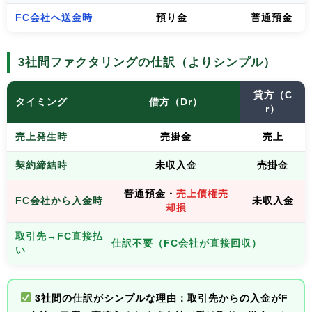
FC会社へ送金時
預り金
普通預金
3社間ファクタリングの仕訳（よりシンプル）
貸方（C
タイミング
借方（Dr）
r）
売上発生時
売掛金
売上
契約締結時
未収入金
売掛金
普通預金・
売上債権売
FC会社から入金時
未収入金
却損
取引先→FC直接払
仕訳不要（FC会社が直接回収）
い
3社間の仕訳がシンプルな理由：
取引先からの入金がF