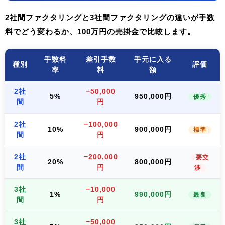
2社間ファクタリングと3社間ファクタリングの違いが手数
料でどう変わるか、100万円の売掛金で比較します。
手数料
差引手数
手元に入る
種別
評価
率
料
額
2社
−50,000
5%
950,000円
優秀
間
円
2社
−100,000
10%
900,000円
標準
間
円
2社
−200,000
要交
20%
800,000円
間
円
渉
3社
−10,000
1%
990,000円
最良
間
円
3社
−50,000