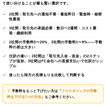
て使い分けることが最も賢い選択
です。
✓
2社間
：取引先への通知不要・最短即日・緊急時・秘密
性重視
✓
3社間
：取引先の承認必要・数日〜2週間・コスト重
視・継続利用
✓
2社間の手数料5〜20%、3社間の手数料1〜9%——
手数
料の差は大きい
✓
仕訳の違い：2社間は「取引先入金→送金」の2ステッ
プが追加。3社間は
FC会社への直接支払いで仕訳がシン
プル
✓
迷ったら
両方の見積もりを比較
して判断する
手数料をもっと下げたい方は「
ファクタリングの手数
料を下げる7つの方法
」もご参考ください。