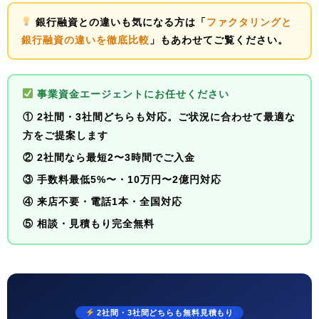
銀行融資との違いも気になる方は「
ファクタリングと
銀行融資の違いを徹底比較
」もあわせてご覧ください。
事業資金エージェントにお任せください
① 2社間・3社間
どちらも対応
。ご状況に合わせて最適な
方をご提案します
② 2社間なら最短
2〜3時間でご入金
③ 手数料
最低5%〜
・10万円〜2億円対応
④ 来店不要・電話1本・全国対応
⑤
相談・見積もり完全無料
2社間・3社間どちらも無料見積もり