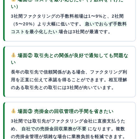
い）
3社間ファクタリングの手数料相場は1〜9%と、2社間
（5〜20%）より大幅に低いです。
急いでおらず手数料
コストを最小化したい
場合は3社間が最適です。
場面② 取引先との関係が良好で通知しても問題な
い
長年の取引先で信頼関係がある場合、ファクタリング利
用を正直に伝えて承認を得ることができます。
相互理解
のある取引先との取引
には3社間が向いています。
場面③ 売掛金の回収管理の手間を省きたい
3社間では取引先がファクタリング会社に直接支払うた
め、
自社での売掛金回収業務が不要
になります。複数
の売掛金管理が煩雑な場合に業務負担を軽減できます。